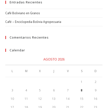
Entradas Recientes
Café Boliviano en Granos
Café – Enciclopedia Bolivia Agropecuaria
Comentarios Recientes
Calendar
AGOSTO 2026
L
M
X
J
V
S
D
1
2
3
4
5
6
7
8
9
10
11
12
13
14
15
16
17
18
19
20
21
22
23