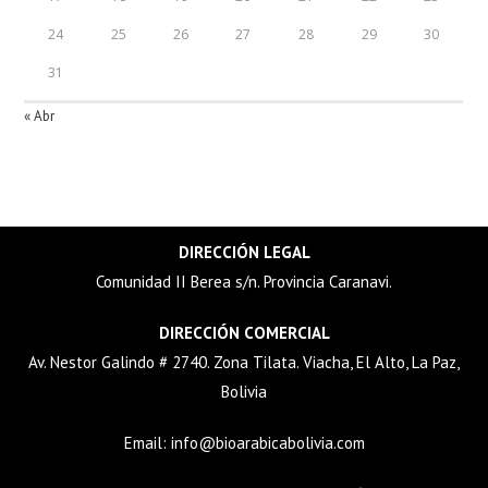
24
25
26
27
28
29
30
31
« Abr
DIRECCIÓN LEGAL
Comunidad II Berea s/n. Provincia Caranavi.
DIRECCIÓN COMERCIAL
Av. Nestor Galindo # 2740. Zona Tilata. Viacha, El Alto, La Paz,
Bolivia
Email:
info@bioarabicabolivia.com